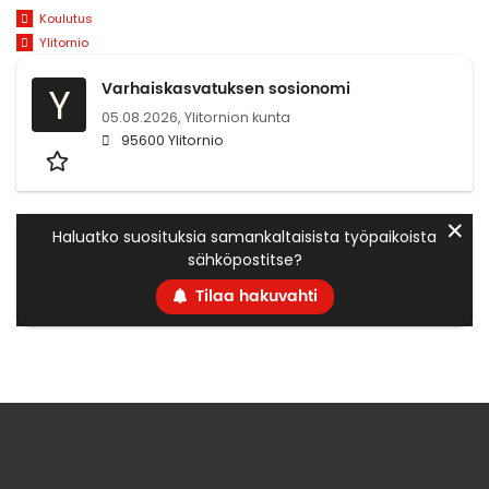
Koulutus
Ylitornio
Varhaiskasvatuksen sosionomi
Y
05.08.2026,
Ylitornion kunta
95600 Ylitornio
✕
Haluatko suosituksia samankaltaisista työpaikoista
sähköpostitse?
Tilaa hakuvahti