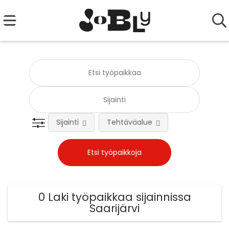
Sijainti
Tehtäväalue
0 Laki työpaikkaa sijainnissa
Saarijärvi