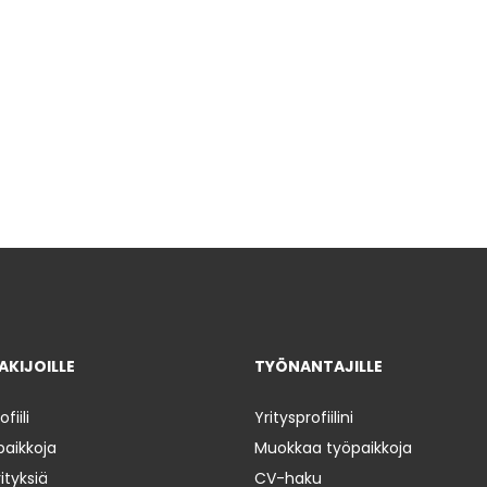
KIJOILLE
TYÖNANTAJILLE
iili
Yritysprofiilini
paikkoja
Muokkaa työpaikkoja
ityksiä
CV-haku