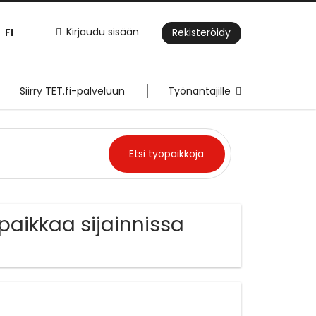
FI
Kirjaudu sisään
Rekisteröidy
Siirry TET.fi-palveluun
Työnantajille
paikkaa sijainnissa