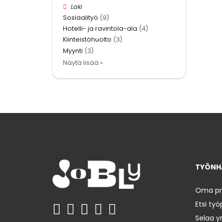
Laki
Sosiaalityö
(9)
Hotelli- ja ravintola-ala
(4)
Kiinteistöhuolto
(3)
Myynti
(3)
Näytä lisää »
TYÖNHA
Oma prof
Etsi työ
Selaa yr