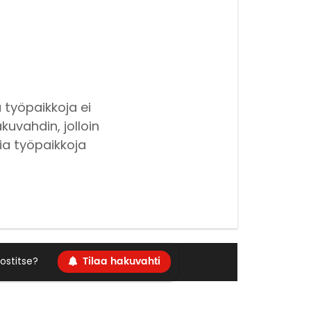
 työpaikkoja ei
kuvahdin, jolloin
ia työpaikkoja
Tilaa hakuvahti
ostitse?