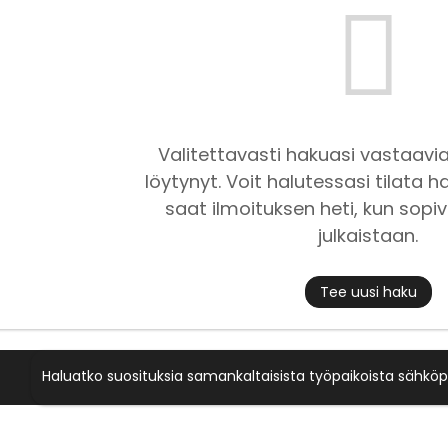
Valitettavasti hakuasi vastaavia
löytynyt. Voit halutessasi tilata ha
saat ilmoituksen heti, kun sopiv
julkaistaan.
Tee uusi haku
Haluatko suosituksia samankaltaisista työpaikoista sähköp