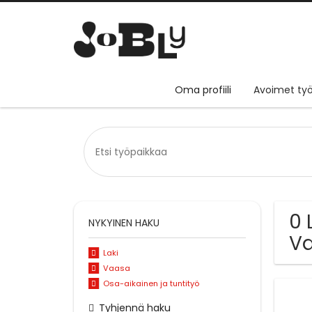
Oma profiili
Avoimet työ
0 
NYKYINEN HAKU
V
Laki
Vaasa
Osa-aikainen ja tuntityö
Tyhjennä haku