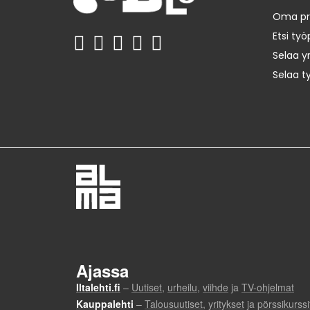
Oma prof
Etsi työ
Selaa yr
Selaa t