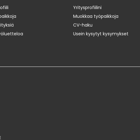
iili
Yritysprofiilini
paikkoja
Muokkaa työpaikkoja
ityksiä
CV-haku
yöluetteloa
Usein kysytyt kysymykset