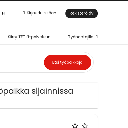
FI
Kirjaudu sisään
Rekisteröidy
Siirry TET.fi-palveluun
Työnantajille
yöpaikka sijainnissa