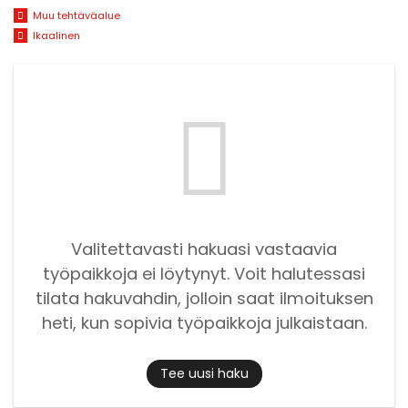
Muu tehtäväalue
Ikaalinen
Valitettavasti hakuasi vastaavia
työpaikkoja ei löytynyt. Voit halutessasi
tilata hakuvahdin, jolloin saat ilmoituksen
heti, kun sopivia työpaikkoja julkaistaan.
Tee uusi haku