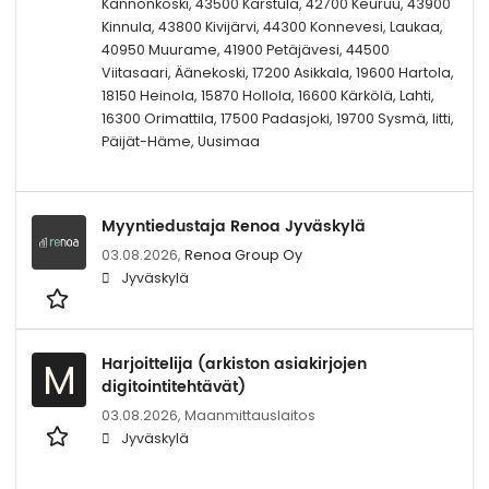
Kannonkoski, 43500 Karstula, 42700 Keuruu, 43900
Kinnula, 43800 Kivijärvi, 44300 Konnevesi, Laukaa,
40950 Muurame, 41900 Petäjävesi, 44500
Viitasaari, Äänekoski, 17200 Asikkala, 19600 Hartola,
18150 Heinola, 15870 Hollola, 16600 Kärkölä, Lahti,
16300 Orimattila, 17500 Padasjoki, 19700 Sysmä, Iitti,
Päijät-Häme, Uusimaa
Myyntiedustaja Renoa Jyväskylä
03.08.2026,
Renoa Group Oy
Jyväskylä
Harjoittelija (arkiston asiakirjojen
M
digitointitehtävät)
03.08.2026,
Maanmittauslaitos
Jyväskylä