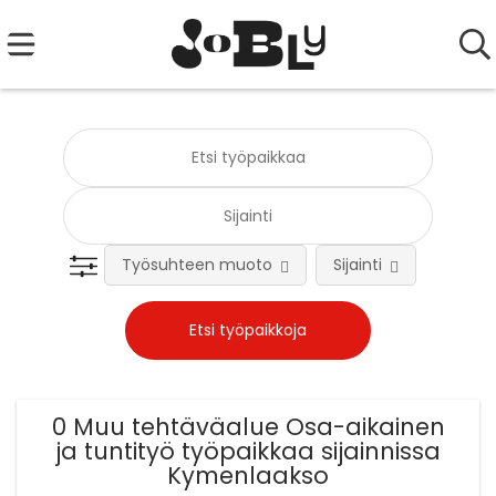
Työsuhteen muoto
Sijainti
Tehtä
0 Muu tehtäväalue Osa-aikainen
ja tuntityö työpaikkaa sijainnissa
Kymenlaakso