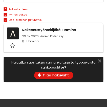
Rakentaminen
Kymenlaakso
Osa-aikainen ja tuntityö
Rakennustyöntekijöitä, Hamina
A
29.07.2026,
Amiko Kotka Oy
Hamina
✕
Haluatko suosituksia samankaltaisista työpaikoista
sähköpostitse?
Tilaa hakuvahti