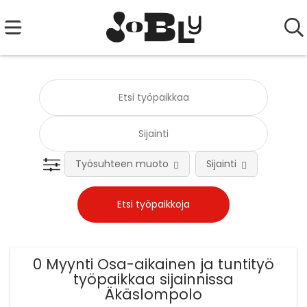
Työsuhteen muoto
Sijainti
Tehtä
0 Myynti Osa-aikainen ja tuntityö
työpaikkaa sijainnissa
Äkäslompolo