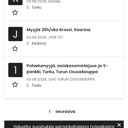
04.08.2026,
Kekäle
Turku
Myyjiä 20h/vko Krossi, Kaarina
J
03.08.2026,
JYSK OY
Kaarina
Palvelumyyjä, asiakasomistajuus ja S-
1
pankki, Turku, Turun Osuuskauppa
03.08.2026,
1240 TURUN OSUUSKAUPPA
Turku
1
seuraava
✕
Haluatko suosituksia samankaltaisista työpaikoista