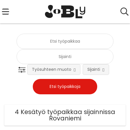
Työsuhteen muoto
Sijainti
Tehtä
4 Kesätyö työpaikkaa sijainnissa
Rovaniemi