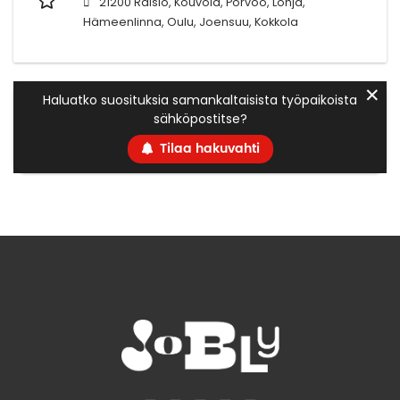
21200 Raisio, Kouvola, Porvoo, Lohja,
Hämeenlinna, Oulu, Joensuu, Kokkola
✕
Haluatko suosituksia samankaltaisista työpaikoista
sähköpostitse?
Tilaa hakuvahti