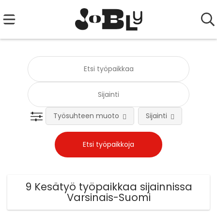
Työsuhteen muoto
Sijainti
Tehtä
9 Kesätyö työpaikkaa sijainnissa
Varsinais-Suomi