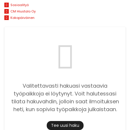
Sosiaalityö
CM Hiustalo Oy
Kokopäiväinen
Valitettavasti hakuasi vastaavia
työpaikkoja ei löytynyt. Voit halutessasi
tilata hakuvahdin, jolloin saat ilmoituksen
heti, kun sopivia työpaikkoja julkaistaan.
Tee uusi haku