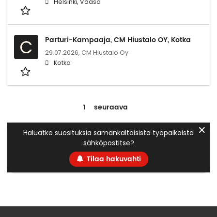
Helsinki, Vaasa
Parturi-Kampaaja, CM Hiustalo OY, Kotka
C
29.07.2026,
CM Hiustalo Oy
Kotka
1
seuraava
✕
Haluatko suosituksia samankaltaisista työpaikoista
sähköpostitse?
Tilaa hakuvahti