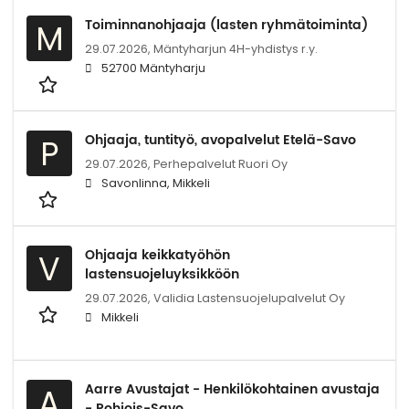
Toiminnanohjaaja (lasten ryhmätoiminta)
M
29.07.2026,
Mäntyharjun 4H-yhdistys r.y.
52700 Mäntyharju
Ohjaaja, tuntityö, avopalvelut Etelä-Savo
P
29.07.2026,
Perhepalvelut Ruori Oy
Savonlinna, Mikkeli
Ohjaaja keikkatyöhön
V
lastensuojeluyksikköön
29.07.2026,
Validia Lastensuojelupalvelut Oy
Mikkeli
Aarre Avustajat - Henkilökohtainen avustaja
A
- Pohjois-Savo