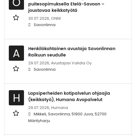
O
puitesopimuksella Etelä-Savoon –
joustavaa keikkatyötä
30.07.2026,
ONNI
Savonlinna
Henkilökohtainen avustaja Savonlinnan
A
Raikuun seudulle
29.07.2026,
Avustajasi Validia Oy
Savonlinna
Lapsiperheiden kotipalvelun ohjaajia
H
(keikkatyö), Humana Avopalvelut
29.07.2026,
Humana
Mikkeli, Savonlinna, 51900 Juva, 52700
Mäntyharju