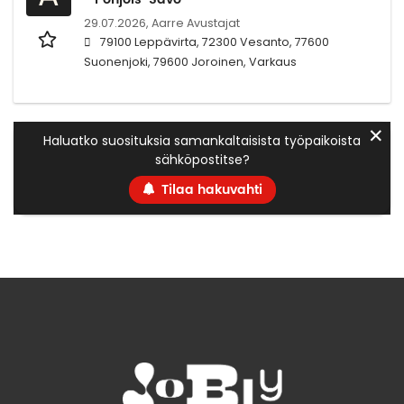
29.07.2026,
Aarre Avustajat
79100 Leppävirta, 72300 Vesanto, 77600
Suonenjoki, 79600 Joroinen, Varkaus
✕
Haluatko suosituksia samankaltaisista työpaikoista
sähköpostitse?
Tilaa hakuvahti