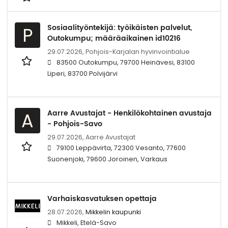
Sosiaalityöntekijä: työikäisten palvelut,
P
Outokumpu; määräaikainen id10216
29.07.2026,
Pohjois-Karjalan hyvinvointialue
83500 Outokumpu, 79700 Heinävesi, 83100
Liperi, 83700 Polvijärvi
Aarre Avustajat - Henkilökohtainen avustaja
A
- Pohjois-Savo
29.07.2026,
Aarre Avustajat
79100 Leppävirta, 72300 Vesanto, 77600
Suonenjoki, 79600 Joroinen, Varkaus
Varhaiskasvatuksen opettaja
28.07.2026,
Mikkelin kaupunki
Mikkeli, Etelä-Savo