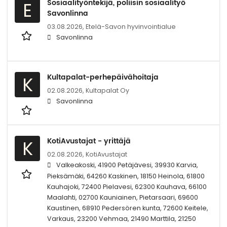
Sosiaalityöntekijä, poliisin sosiaalityö
E
Savonlinna
03.08.2026,
Etelä-Savon hyvinvointialue
Savonlinna
Kultapalat-perhepäivähoitaja
K
02.08.2026,
Kultapalat Oy
Savonlinna
KotiAvustajat - yrittäjä
K
02.08.2026,
KotiAvustajat
Valkeakoski, 41900 Petäjävesi, 39930 Karvia,
Pieksämäki, 64260 Kaskinen, 18150 Heinola, 61800
Kauhajoki, 72400 Pielavesi, 62300 Kauhava, 66100
Maalahti, 02700 Kauniainen, Pietarsaari, 69600
Kaustinen, 68910 Pedersören kunta, 72600 Keitele,
Varkaus, 23200 Vehmaa, 21490 Marttila, 21250