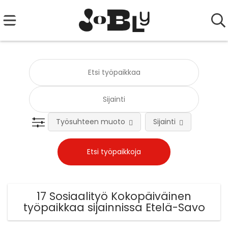
Työsuhteen muoto
Sijainti
Tehtä
17 Sosiaalityö Kokopäiväinen
työpaikkaa sijainnissa Etelä-Savo