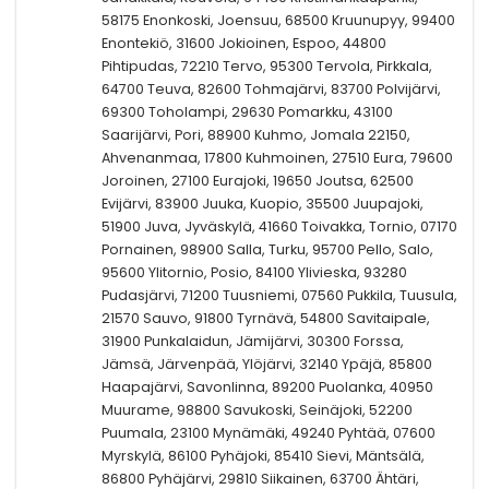
58175 Enonkoski, Joensuu, 68500 Kruunupyy, 99400
Enontekiö, 31600 Jokioinen, Espoo, 44800
Pihtipudas, 72210 Tervo, 95300 Tervola, Pirkkala,
64700 Teuva, 82600 Tohmajärvi, 83700 Polvijärvi,
69300 Toholampi, 29630 Pomarkku, 43100
Saarijärvi, Pori, 88900 Kuhmo, Jomala 22150,
Ahvenanmaa, 17800 Kuhmoinen, 27510 Eura, 79600
Joroinen, 27100 Eurajoki, 19650 Joutsa, 62500
Evijärvi, 83900 Juuka, Kuopio, 35500 Juupajoki,
51900 Juva, Jyväskylä, 41660 Toivakka, Tornio, 07170
Pornainen, 98900 Salla, Turku, 95700 Pello, Salo,
95600 Ylitornio, Posio, 84100 Ylivieska, 93280
Pudasjärvi, 71200 Tuusniemi, 07560 Pukkila, Tuusula,
21570 Sauvo, 91800 Tyrnävä, 54800 Savitaipale,
31900 Punkalaidun, Jämijärvi, 30300 Forssa,
Jämsä, Järvenpää, Ylöjärvi, 32140 Ypäjä, 85800
Haapajärvi, Savonlinna, 89200 Puolanka, 40950
Muurame, 98800 Savukoski, Seinäjoki, 52200
Puumala, 23100 Mynämäki, 49240 Pyhtää, 07600
Myrskylä, 86100 Pyhäjoki, 85410 Sievi, Mäntsälä,
86800 Pyhäjärvi, 29810 Siikainen, 63700 Ähtäri,