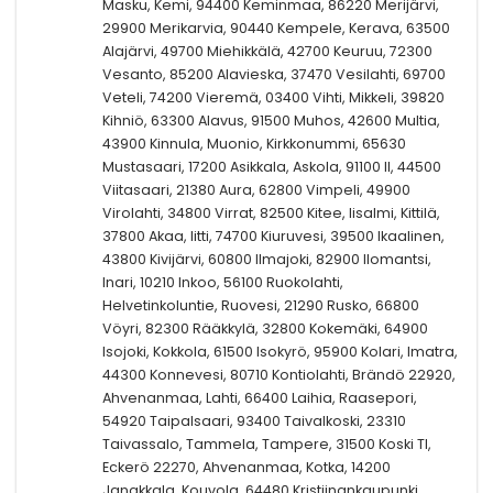
Masku, Kemi, 94400 Keminmaa, 86220 Merijärvi,
29900 Merikarvia, 90440 Kempele, Kerava, 63500
Alajärvi, 49700 Miehikkälä, 42700 Keuruu, 72300
Vesanto, 85200 Alavieska, 37470 Vesilahti, 69700
Veteli, 74200 Vieremä, 03400 Vihti, Mikkeli, 39820
Kihniö, 63300 Alavus, 91500 Muhos, 42600 Multia,
43900 Kinnula, Muonio, Kirkkonummi, 65630
Mustasaari, 17200 Asikkala, Askola, 91100 II, 44500
Viitasaari, 21380 Aura, 62800 Vimpeli, 49900
Virolahti, 34800 Virrat, 82500 Kitee, Iisalmi, Kittilä,
37800 Akaa, Iitti, 74700 Kiuruvesi, 39500 Ikaalinen,
43800 Kivijärvi, 60800 Ilmajoki, 82900 Ilomantsi,
Inari, 10210 Inkoo, 56100 Ruokolahti,
Helvetinkoluntie, Ruovesi, 21290 Rusko, 66800
Vöyri, 82300 Rääkkylä, 32800 Kokemäki, 64900
Isojoki, Kokkola, 61500 Isokyrö, 95900 Kolari, Imatra,
44300 Konnevesi, 80710 Kontiolahti, Brändö 22920,
Ahvenanmaa, Lahti, 66400 Laihia, Raasepori,
54920 Taipalsaari, 93400 Taivalkoski, 23310
Taivassalo, Tammela, Tampere, 31500 Koski Tl,
Eckerö 22270, Ahvenanmaa, Kotka, 14200
Janakkala, Kouvola, 64480 Kristiinankaupunki,