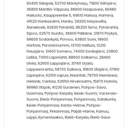
92400 Siikajoki, 52700 Mäntyharju, 71800 Siilinjärvi,
35800 Mänttä-Vilppula, 86600 Haapavesi, 90480
Hailuoto, Kauppisentie 5, 69510 Halsua, Hamina,
41520 Hankasalmi, Hanko, 29200 Harjavalta,
Äänekoski, 92930 Pyhäntä, 95200 Simo, Pyhäranta,
Sipoo, 02570 Siuntio, 36600 Pälkäne, 21870 Pöytyä,
99600 Sodankylä, Porvoo, 63800 Soini, 19600
Hartola, Parolannummi, 13700 Hattula, 12210
Hausjärvi, 31400 Somero, 74300 Sonkajärvi, 23800
Laitila, 73100 Lapinlahti, 88600 Sotkamo, 28400
Ulvila, 62600 Lappajärvi, 31760 Urjala,
Lappeenranta, 58700 Sulkava, 91600 Utajärvi, 07810
Lapinjärvi, 62100 Lapua, Naantali, 79700 Heinävesi,
Helsinki, Vantaa, 52550 Hirvensalmi, 15870 Hollola,
99980 Utsjoki, 41230 Uurainen, Pohjois-Savo,
Uusimaa, Pohjois-Karjala, Keski-Suomi, Varsinais-
Suomi, Etelä-Pohjanmaa, Pohjanmaa, Satakunta,
Keski-Pohjanmaa, Kanta-Häme, Pohjois-
Pohjanmaa, Pirkanmaa, Päijät-Häme, Kainuu,
Lappi, Kymenlaakso, Etelä-Karjala, Etelä-Savo