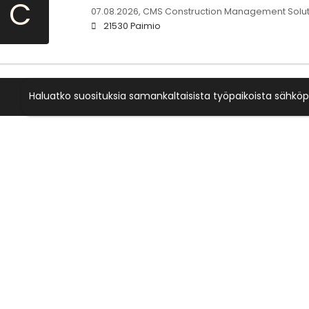
C
07.08.2026,
CMS Construction Management Solut
21530 Paimio
Haluatko suosituksia samankaltaisista työpaikoista sähköp