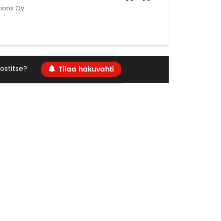
ions Oy
Tilaa hakuvahti
ostitse?