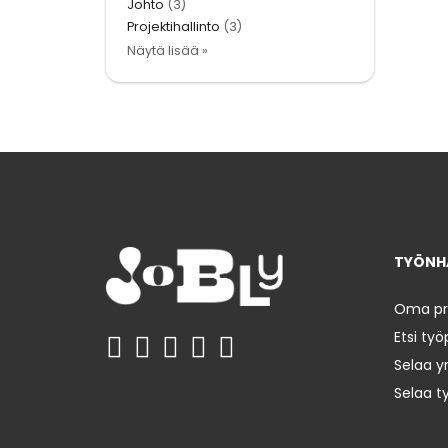
Johto
(3)
Projektihallinto
(3)
Näytä lisää »
TYÖNHA
Oma prof
Etsi työ
Selaa yr
Selaa t