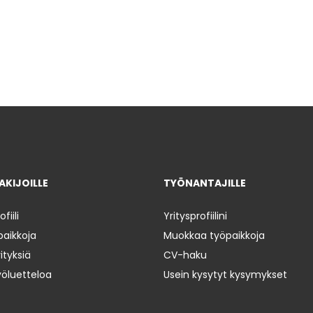
KIJOILLE
TYÖNANTAJILLE
iili
Yritysprofiilini
paikkoja
Muokkaa työpaikkoja
ityksiä
CV-haku
yöluetteloa
Usein kysytyt kysymykset