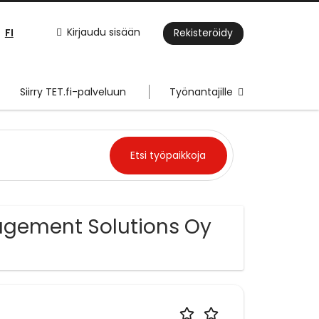
FI
Kirjaudu sisään
Rekisteröidy
Siirry TET.fi-palveluun
Työnantajille
agement Solutions Oy