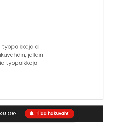
 työpaikkoja ei
kuvahdin, jolloin
ia työpaikkoja
Tilaa hakuvahti
ostitse?