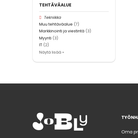
TEHTÄVÄALUE
Tekniikka
Muu tehtäväalue
(7)
Markkinointi ja viestintä
(3)
Myynti
(3)
IT
(2)
Näytä lisää »
TYÖNHA
Oma prof