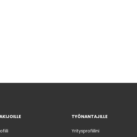
KIJOILLE
TYÖNANTAJILLE
iili
Yritysprofiilini