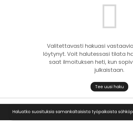
Valitettavasti hakuasi vastaavia
löytynyt. Voit halutessasi tilata ha
saat ilmoituksen heti, kun sopiv
julkaistaan.
Tee uusi haku
Haluatko suosituksia samankaltaisista työpaikoista sähköp