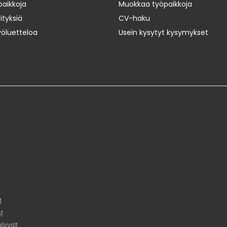
paikkoja
Muokkaa työpaikkoja
ityksiä
CV-haku
yöluetteloa
Usein kysytyt kysymykset