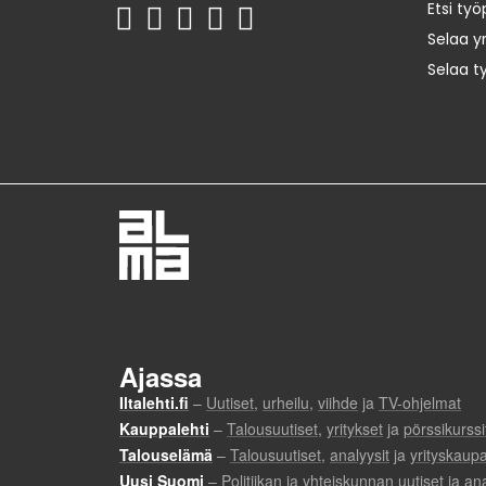
Etsi työ
Selaa yr
Selaa t