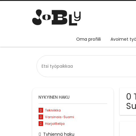
Oma profiili
Avoimet työ
0 
NYKYINEN HAKU
S
Tekniikka
Varsinais-Suomi
Harjoittelija
Tyhjennä haku