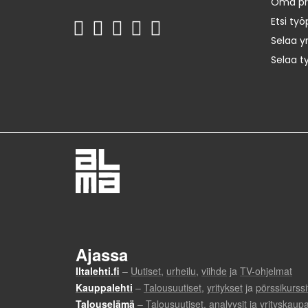
Oma prof
Etsi työ
Selaa yr
Selaa t