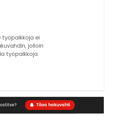
 työpaikkoja ei
kuvahdin, jolloin
ia työpaikkoja
Tilaa hakuvahti
ostitse?