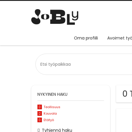
Oma profiili
Avoimet työ
0 
NYKYINEN HAKU
Teollisuus
Kouvola
Etätyö
Tyhjennä haku