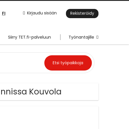
FI
Kirjaudu sisään
Rekisteröidy
Siirry TET.fi-palveluun
Työnantajille
ainnissa Kouvola