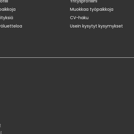
iili
Yritysprofiilini
paikkoja
Muokkaa työpaikkoja
ityksiä
CV-haku
yöluetteloa
Usein kysytyt kysymykset