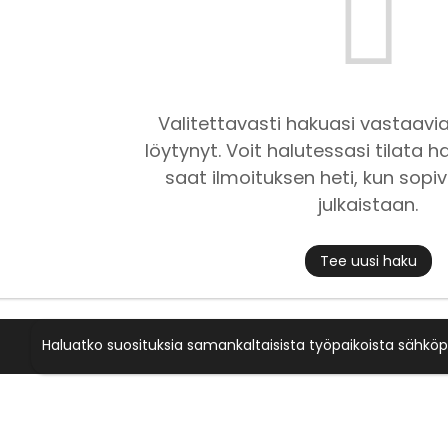
Valitettavasti hakuasi vastaavia
löytynyt. Voit halutessasi tilata ha
saat ilmoituksen heti, kun sopiv
julkaistaan.
Tee uusi haku
Haluatko suosituksia samankaltaisista työpaikoista sähköp