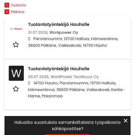
Tuotanto
Pälkäne
Tuotantotyöntekijä Hauholle
31.07.2026,
Workpower Oy
Parolannummi, 13700 Hattula, Hämeenlinna,
36600 Pälkäne, Valkeakoski, 14700 Hauho
Tuotantotyöntekijä Hauholle
W
29.07.2026,
WorkPower Teollisuus Oy
14700 Hauho, Parolannummi, 13700 Hattula,
Hämeenlinna, 36600 Pälkäne, Valkeakoski, Kanta-
Häme, Pirkanmaa
✕
Haluatko suosituksia samankaltaisista työpaikoista
sähköpostitse?