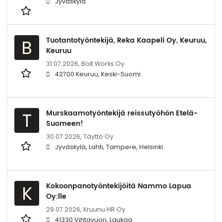
Jyväskylä
Tuotantotyöntekijä, Reka Kaapeli Oy, Keuruu,
B
Keuruu
31.07.2026,
Bolt.Works Oy
42700 Keuruu, Keski-Suomi
Murskaamotyöntekijä reissutyöhön Etelä-
T
Suomeen!
30.07.2026,
Täyttö Oy
Jyväskylä, Lahti, Tampere, Helsinki
Kokoonpanotyöntekijöitä Nammo Lapua
K
Oy:lle
29.07.2026,
Kruunu HR Oy
41330 Vihtavuori, Laukaa