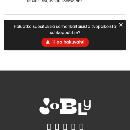
85410 Sievi, 82600 Tohmajärvi
✕
Haluatko suosituksia samankaltaisista työpaikoista
sähköpostitse?
Tilaa hakuvahti