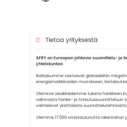
Tietoa yrityksestä
AFRY on Euroopan johtavia suunnittelu- ja k
yhteiskuntaa
Ratkaisumme vastaavat globaaleihin megatrend
energiamarkkinoiden murrokseen, biotaloute
Olemme asiakkaidemme tukena hankkeen koko el
valinnoista hanke- ja toteutussuunnitteluun
vaihtelevat yksittäisistä suunnittelutehtävistä 
Olemme 17 000 omistautunutta rakennetun y