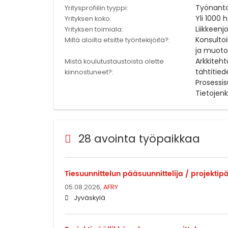
Työnant
Yritysprofiilin tyyppi:
Yli 1000 
Yrityksen koko:
Liikkeenj
Yrityksen toimiala:
Konsultoi
Miltä aloilta etsitte työntekijöitä?:
ja muotoi
Arkkiteht
Mistä koulutustaustoista olette
tähtitied
kiinnostuneet?:
Prosessis
Tietojenk
28 avointa työpaikkaa
Tiesuunnittelun pääsuunnittelija / projektipä
05.08.2026,
AFRY
Jyväskylä