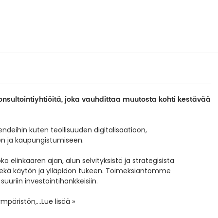
onsultointiyhtiöitä, joka vauhdittaa muutosta kohti kestävää
eihin kuten teollisuuden digitalisaatioon,
en ja kaupungistumiseen.
inkaaren ajan, alun selvityksistä ja strategisista
 sekä käytön ja ylläpidon tukeen. Toimeksiantomme
suuriin investointihankkeisiin.
mpäristön,
...
Lue lisää »