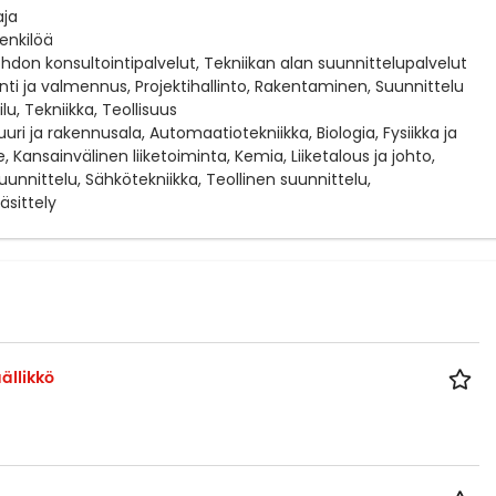
aja
henkilöä
ohdon konsultointipalvelut, Tekniikan alan suunnittelupalvelut
nti ja valmennus, Projektihallinto, Rakentaminen, Suunnittelu
lu, Tekniikka, Teollisuus
uuri ja rakennusala, Automaatiotekniikka, Biologia, Fysiikka ja
e, Kansainvälinen liiketoiminta, Kemia, Liiketalous ja johto,
uunnittelu, Sähkötekniikka, Teollinen suunnittelu,
äsittely
ällikkö