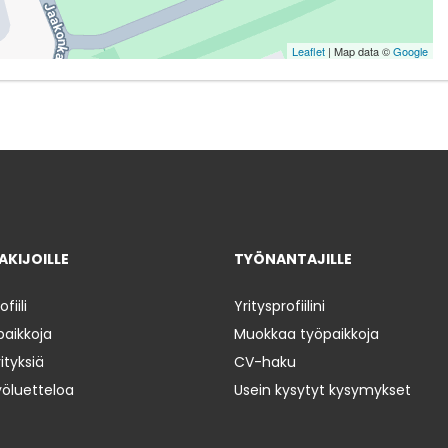
Leaflet
| Map data ©
Google
KIJOILLE
TYÖNANTAJILLE
iili
Yritysprofiilini
paikkoja
Muokkaa työpaikkoja
ityksiä
CV-haku
yöluetteloa
Usein kysytyt kysymykset