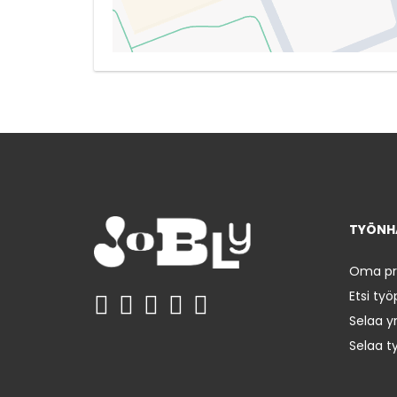
TYÖNHA
Oma prof
Etsi työ
Selaa yr
Selaa t