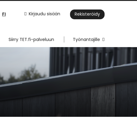
FI
Kirjaudu sisään
Rekisteröidy
Siirry TET.fi-palveluun
Työnantajille