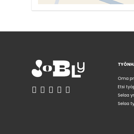
TYÖNHA
Oma prof
Etsi työ
Selaa yr
Selaa t