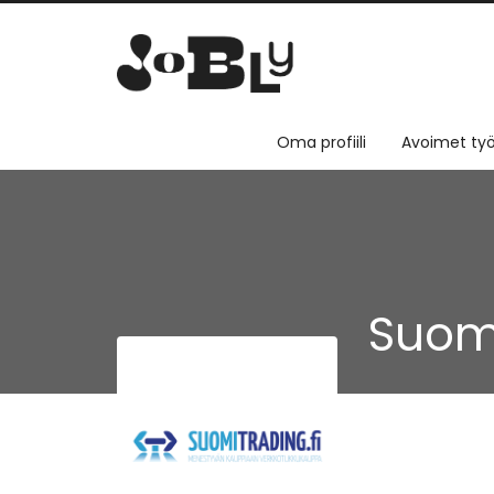
Oma profiili
Avoimet työ
Suom