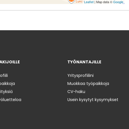
Leaflet
| Map data ©
Google
KIJOILLE
TYÖNANTAJILLE
iili
Yritysprofiilini
paikkoja
Muokkaa työpaikkoja
ityksiä
CV-haku
yöluetteloa
Usein kysytyt kysymykset