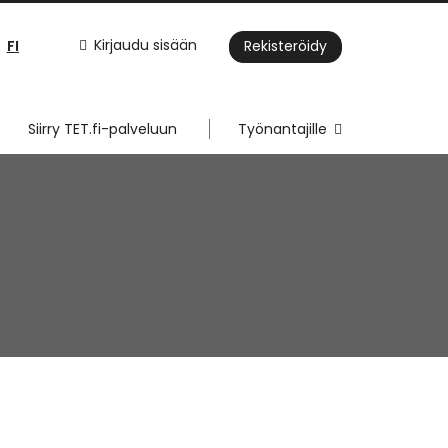
FI
Kirjaudu sisään
Rekisteröidy
Siirry TET.fi-palveluun
Työnantajille