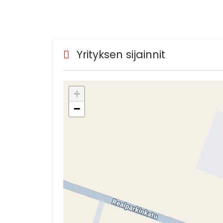
Yrityksen sijainnit
+
−