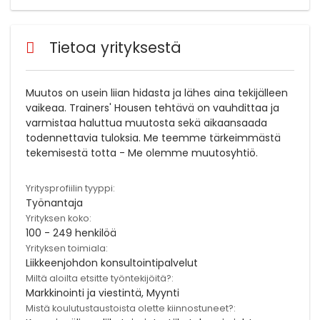
Tietoa yrityksestä
Muutos on usein liian hidasta ja lähes aina tekijälleen
vaikeaa. Trainers' Housen tehtävä on vauhdittaa ja
varmistaa haluttua muutosta sekä aikaansaada
todennettavia tuloksia. Me teemme tärkeimmästä
tekemisestä totta - Me olemme muutosyhtiö.
Yritysprofiilin tyyppi:
Työnantaja
Yrityksen koko:
100 - 249 henkilöä
Yrityksen toimiala:
Liikkeenjohdon konsultointipalvelut
Miltä aloilta etsitte työntekijöitä?:
Markkinointi ja viestintä, Myynti
Mistä koulutustaustoista olette kiinnostuneet?: