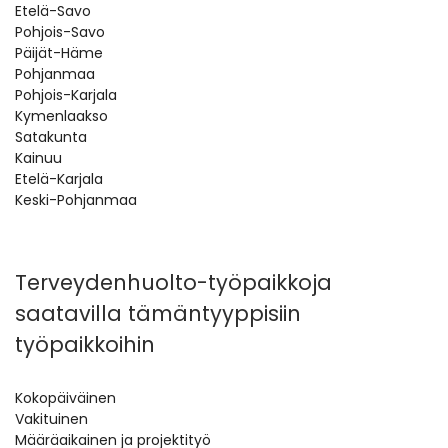
Etelä-Savo
Pohjois-Savo
Päijät-Häme
Pohjanmaa
Pohjois-Karjala
Kymenlaakso
Satakunta
Kainuu
Etelä-Karjala
Keski-Pohjanmaa
Terveydenhuolto-työpaikkoja
saatavilla tämäntyyppisiin
työpaikkoihin
Kokopäiväinen
Vakituinen
Määräaikainen ja projektityö