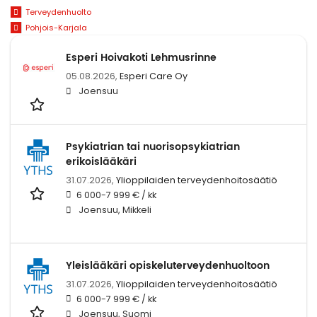
Terveydenhuolto
Pohjois-Karjala
Esperi Hoivakoti Lehmusrinne
05.08.2026,
Esperi Care Oy
Joensuu
Psykiatrian tai nuorisopsykiatrian
erikoislääkäri
31.07.2026,
Ylioppilaiden terveydenhoitosäätiö
6 000-7 999 € / kk
Joensuu, Mikkeli
Yleislääkäri opiskeluterveydenhuoltoon
31.07.2026,
Ylioppilaiden terveydenhoitosäätiö
6 000-7 999 € / kk
Joensuu, Suomi