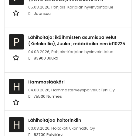
05.08.2026,
Pohjois-Karjalan hyvinvointialue
Joensuu
Lähihoitaja: ikäihmisten asumispalvelut
P
(Kielokallio), Juuka; määräaikainen id10225
04.08.2026,
Pohjois-Karjalan hyvinvointialue
83900 Juuka
Hammaslääkäri
H
04.08.2026,
Hammasterveyspalvelut Tyni Oy
75530 Nurmes
Lähihoitajaa hoitorinkiin
H
03.08.2026,
Hoitokoti Ukonhattu Oy
83700 Polvijärvi