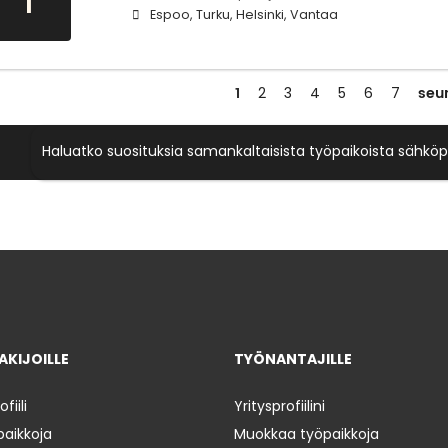
Espoo, Turku, Helsinki, Vantaa
1
seu
2
3
4
5
6
7
Haluatko suosituksia samankaltaisista työpaikoista sähköp
KIJOILLE
TYÖNANTAJILLE
iili
Yritysprofiilini
paikkoja
Muokkaa työpaikkoja