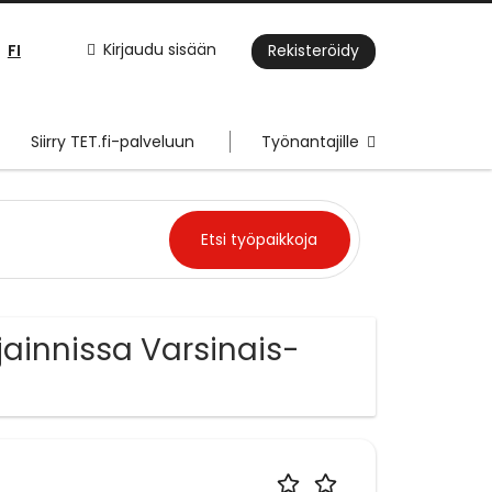
FI
Kirjaudu sisään
Rekisteröidy
Siirry TET.fi-palveluun
Työnantajille
jainnissa Varsinais-