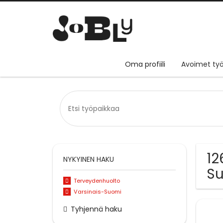
Oma profiili
Avoimet työ
12
NYKYINEN HAKU
S
Terveydenhuolto
Varsinais-Suomi
Tyhjennä haku