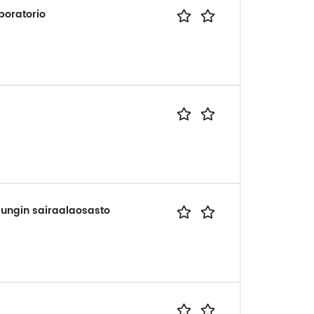
boratorio
pungin sairaalaosasto