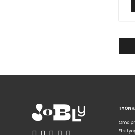
TYÖNHA
Oma prof
Etsi työ