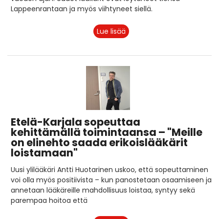
Lappeenrantaan ja myös viihtyneet siellä.
Lue lisää
Etelä-Karjala sopeuttaa
kehittämällä toimintaansa – "Meille
on elinehto saada erikoislääkärit
loistamaan"
Uusi ylilääkäri Antti Huotarinen uskoo, että sopeuttaminen
voi olla myös positiivista – kun panostetaan osaamiseen ja
annetaan lääkäreille mahdollisuus loistaa, syntyy sekä
parempaa hoitoa että