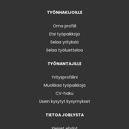
TYÖNHAKIJOILLE
Oma profiili
Etsi työpaikkoja
Selaa yrityksiä
Selaa työluetteloa
TYÖNANTAJILLE
Yritysprofiilini
Muokkaa työpaikkoja
CV-haku
Usein kysytyt kysymykset
TIETOA JOBLYSTA
Yleiset ehdot