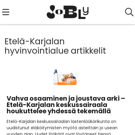
Etelä-Karjalan
hyvinvointialue artikkelit
Vahva osaaminen ja joustava arki –
Etelä-Karjalan keskussairaala
houkuttelee yhdessä tekemällä
Etelä-Karjalan keskussairaalan lastenlääkärikunta on
uudistunut eläköitymisten myötä asteittain jo usean
vuoden ajan. Uudet lääkärit ovat löytäneet tiensä