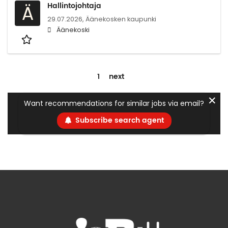
Hallintojohtaja
Ä
29.07.2026,
Äänekosken kaupunki
Äänekoski
1
next
✕
Want recommendations for similar jobs via email?
Subscribe search agent