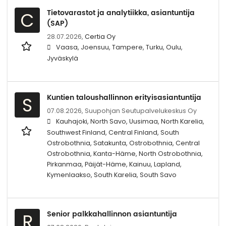
Tietovarastot ja analytiikka, asiantuntija
C
(SAP)
28.07.2026,
Certia Oy
Vaasa, Joensuu, Tampere, Turku, Oulu,
Jyväskylä
Kuntien taloushallinnon erityisasiantuntija
S
07.08.2026,
Suupohjan Seutupalvelukeskus Oy
Kauhajoki, North Savo, Uusimaa, North Karelia,
Southwest Finland, Central Finland, South
Ostrobothnia, Satakunta, Ostrobothnia, Central
Ostrobothnia, Kanta-Häme, North Ostrobothnia,
Pirkanmaa, Päijät-Häme, Kainuu, Lapland,
Kymenlaakso, South Karelia, South Savo
Senior palkkahallinnon asiantuntija
R