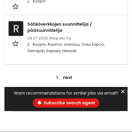
Kuopio
Sähköverkkojen suunnittelija /
R
pääsuunnittelija
29.07.2026,
Reqruitz Oy
Kuopio, Rauma, Joensuu, Oulu, Espoo,
Seinäjoki, Kajaani, Helsinki
1
next
✕
Want recommendations for similar jobs via email?
Subscribe search agent