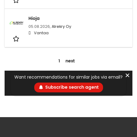
Hioja
05.08.2026,
Alrekry Oy
Vantaa
1
next
✕
Want recommendations for similar jobs via email?
Subscribe search agent