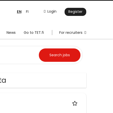
EN
Login
FI
Register
News
Go to TET.fi
For recruiters
ta