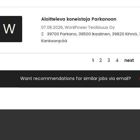
Aloitteleva koneistaja Parkanoon
W
07.08.2026,
WorkPower Teollisuus Oy
39700 Parkano, 39500 Ikaalinen, 39820 Kihniö, 
Kankaanpää
1
next
2
3
4
Want recommendations for similar jobs via email?