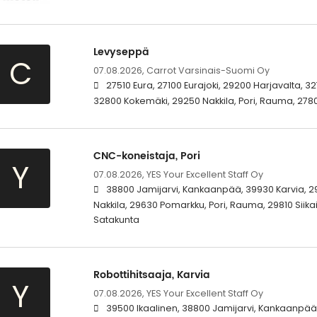
Levyseppä
C
07.08.2026,
Carrot Varsinais-Suomi Oy
27510 Eura, 27100 Eurajoki, 29200 Harjavalta, 
32800 Kokemäki, 29250 Nakkila, Pori, Rauma, 2780
CNC-koneistaja, Pori
Y
07.08.2026,
YES Your Excellent Staff Oy
38800 Jamijarvi, Kankaanpää, 39930 Karvia, 2
Nakkila, 29630 Pomarkku, Pori, Rauma, 29810 Siikai
Satakunta
Robottihitsaaja, Karvia
Y
07.08.2026,
YES Your Excellent Staff Oy
39500 Ikaalinen, 38800 Jamijarvi, Kankaanpää,