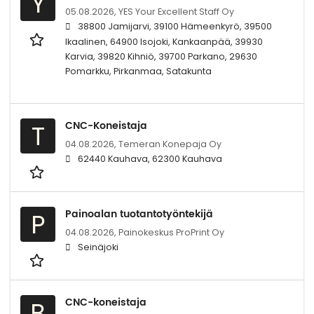
Y
05.08.2026,
YES Your Excellent Staff Oy
38800 Jamijarvi, 39100 Hämeenkyrö, 39500
Ikaalinen, 64900 Isojoki, Kankaanpää, 39930
Karvia, 39820 Kihniö, 39700 Parkano, 29630
Pomarkku, Pirkanmaa, Satakunta
CNC-Koneistaja
T
04.08.2026,
Temeran Konepaja Oy
62440 Kauhava, 62300 Kauhava
Painoalan tuotantotyöntekijä
P
04.08.2026,
Painokeskus ProPrint Oy
Seinäjoki
CNC-koneistaja
B