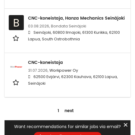
CNC-koneistaja, Hanza Mechanics Seinäjoki
B
03.08.2026,
Bondata Seinäjoki
Seinäjoki, 60800 Ilmajoki, 61300 Kurikka, 62100
Lapua, South Ostrobothnia
CNC-koneistaja
31.07.2026,
Workpower Oy
62500 Evijärvi, 62300 Kauhava, 62100 Lapua,
Seinäjoki
1
next
✕
Want recommendations for similar jobs via email?