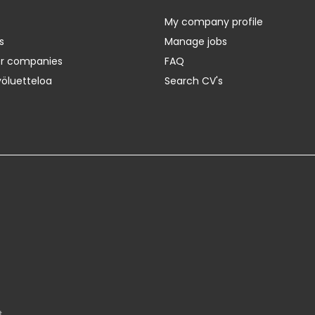
My company profile
s
Manage jobs
er companies
FAQ
yöluetteloa
Search CV's