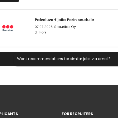
Palveluvartijoita Porin seudulle
07.07.2026,
Securitas Oy
Pori
Want recommendations for similar jobs via email?
PLICANTS
FOR RECRUITERS