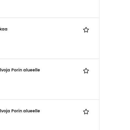
kkaa
voja Porin alueelle
voja Porin alueelle