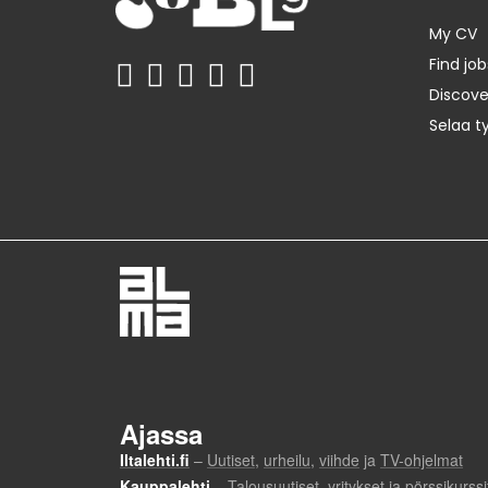
My CV
Find job
Discov
Selaa t