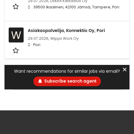
29.07.2026,
DEKRA Katsastus Oy
39500 Ikaalinen, 42100 Jämsä, Tampere, Pori
Asiakaspalvelija, Konnektio Oy, Pori
W
29.07.2026,
Wippii Work Oy
Pori
✕
Want recommendations for similar jobs via email?
Subscribe search agent