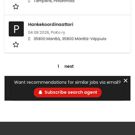
Tampere, Pirkanmaa
Hankekoordinaattori
P
04.08.2026,
PoKo ry
35800 Mänttä, 35800 Mänttä-Vilppula
1
next
✕
Want recommendations for similar jobs via email?
Subscribe search agent