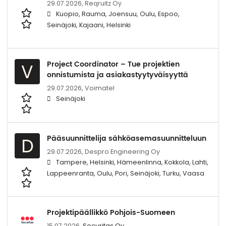
29.07.2026,
Reqruitz Oy
Kuopio, Rauma, Joensuu, Oulu, Espoo,
Seinäjoki, Kajaani, Helsinki
Project Coordinator – Tue projektien
V
onnistumista ja asiakastyytyväisyyttä
29.07.2026,
Voimatel
Seinäjoki
Pääsuunnittelija sähköasemasuunnitteluun
D
29.07.2026,
Despro Engineering Oy
Tampere, Helsinki, Hämeenlinna, Kokkola, Lahti,
Lappeenranta, Oulu, Pori, Seinäjoki, Turku, Vaasa
Projektipäällikkö Pohjois-Suomeen
15.07.2026,
Securitas Oy