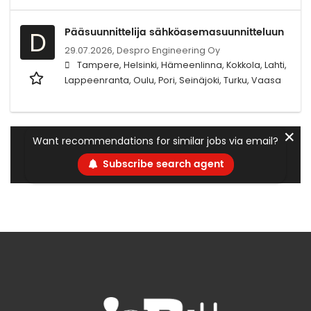
Pääsuunnittelija sähköasemasuunnitteluun
D
29.07.2026,
Despro Engineering Oy
Tampere, Helsinki, Hämeenlinna, Kokkola, Lahti,
Lappeenranta, Oulu, Pori, Seinäjoki, Turku, Vaasa
✕
Want recommendations for similar jobs via email?
Subscribe search agent