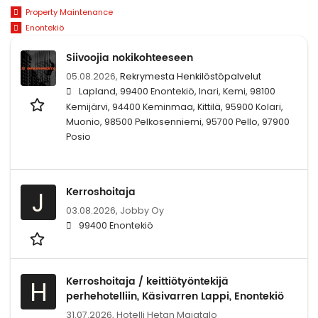
Property Maintenance
Enontekiö
Siivoojia nokikohteeseen
05.08.2026,
Rekrymesta Henkilöstöpalvelut
Lapland, 99400 Enontekiö, Inari, Kemi, 98100
Kemijärvi, 94400 Keminmaa, Kittilä, 95900 Kolari,
Muonio, 98500 Pelkosenniemi, 95700 Pello, 97900
Posio
Kerroshoitaja
J
03.08.2026,
Jobby Oy
99400 Enontekiö
Kerroshoitaja / keittiötyöntekijä
H
perhehotelliin, Käsivarren Lappi, Enontekiö
31.07.2026,
Hotelli Hetan Majatalo