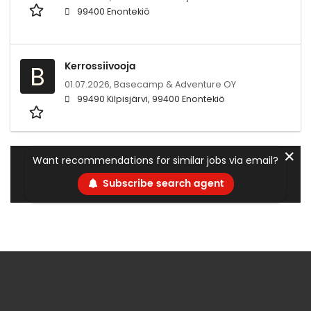
99400 Enontekiö
Kerrossiivooja
B
01.07.2026,
Basecamp & Adventure OY
99490 Kilpisjärvi, 99400 Enontekiö
✕
Want recommendations for similar jobs via email?
Subscribe search agent