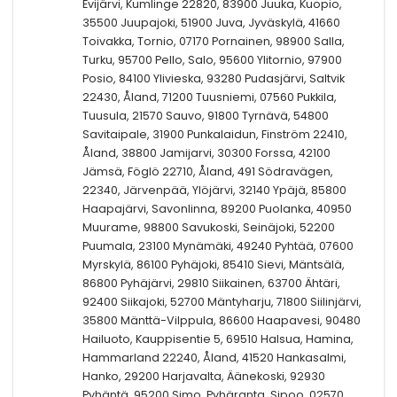
Evijärvi, Kumlinge 22820, 83900 Juuka, Kuopio,
35500 Juupajoki, 51900 Juva, Jyväskylä, 41660
Toivakka, Tornio, 07170 Pornainen, 98900 Salla,
Turku, 95700 Pello, Salo, 95600 Ylitornio, 97900
Posio, 84100 Ylivieska, 93280 Pudasjärvi, Saltvik
22430, Åland, 71200 Tuusniemi, 07560 Pukkila,
Tuusula, 21570 Sauvo, 91800 Tyrnävä, 54800
Savitaipale, 31900 Punkalaidun, Finström 22410,
Åland, 38800 Jamijarvi, 30300 Forssa, 42100
Jämsä, Föglö 22710, Åland, 491 Södravägen,
22340, Järvenpää, Ylöjärvi, 32140 Ypäjä, 85800
Haapajärvi, Savonlinna, 89200 Puolanka, 40950
Muurame, 98800 Savukoski, Seinäjoki, 52200
Puumala, 23100 Mynämäki, 49240 Pyhtää, 07600
Myrskylä, 86100 Pyhäjoki, 85410 Sievi, Mäntsälä,
86800 Pyhäjärvi, 29810 Siikainen, 63700 Ähtäri,
92400 Siikajoki, 52700 Mäntyharju, 71800 Siilinjärvi,
35800 Mänttä-Vilppula, 86600 Haapavesi, 90480
Hailuoto, Kauppisentie 5, 69510 Halsua, Hamina,
Hammarland 22240, Åland, 41520 Hankasalmi,
Hanko, 29200 Harjavalta, Äänekoski, 92930
Pyhäntä, 95200 Simo, Pyhäranta, Sipoo, 02570