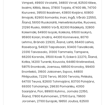
Vimpeli, 49900 Virolahti, 34800 Virrat, 82500 Kitee,
Iisalmi, Kittilä, Akaa, 37800 Toijala, 47400 Iitti, 74700
Kiuruvesi, 39500 Ikaalinen, 43800 Kivijärvi, 60800
Ilmajoki, 82900 Ilomantsi, Inari, Ingå, Vårdö 22550,
Åland, 56100 Ruokolahti, Helvetinkoluntie, Ruovesi,
21290 Rusko, 66800 Vörå, 82300 Rääkkylä, 32800
Kokemäki, 64900 Isojoki, Kokkola, 61500 Isokyrö,
95900 Kolari, Imatra, 44300 Konnevesi, 80710
Lehmo, Brändö 22920, Åland, Lahti, 66400 Laihia,
Raseborg, 54920 Taipalsaari, 93400 Taivalkoski,
23310 Taivassalo, 31300 Tammela, Tampere,
66200 Korsnäs, 31500 Koski Tl, Eckerö 22270, Åland,
Kotka, 14200 Turenki, Kouvola, 64480 Kristinestad,
58175 Enonkoski, Joensuu, 68500 Kronoby, 99400
Enontekiö, 31600 Jokioinen, Espoo, 44800
Pihtipudas, 72210 Tervo, 95300 Tervola, Pirkkala,
64700 Teuva, 82600 Tohmajärvi, 83700 Polvijärvi,
69300 Toholampi, 29630 Pomarkku, 43100
Saarijärvi, Pori, 88900 Kuhmo, Jomala 22150,
Åland, 17800 Kuhmoinen, 27510 Eura, 79600
Joroinen, 27100 Eurajoki, 19650 Joutsa, 62500