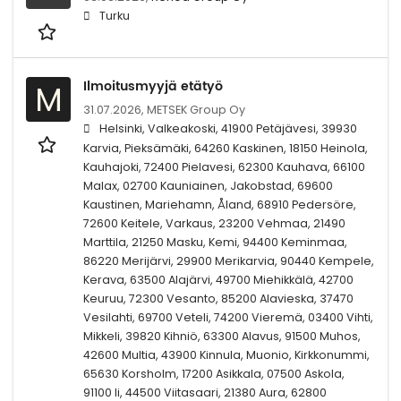
Turku
Ilmoitusmyyjä etätyö
M
31.07.2026,
METSEK Group Oy
Helsinki, Valkeakoski, 41900 Petäjävesi, 39930
Karvia, Pieksämäki, 64260 Kaskinen, 18150 Heinola,
Kauhajoki, 72400 Pielavesi, 62300 Kauhava, 66100
Malax, 02700 Kauniainen, Jakobstad, 69600
Kaustinen, Mariehamn, Åland, 68910 Pedersöre,
72600 Keitele, Varkaus, 23200 Vehmaa, 21490
Marttila, 21250 Masku, Kemi, 94400 Keminmaa,
86220 Merijärvi, 29900 Merikarvia, 90440 Kempele,
Kerava, 63500 Alajärvi, 49700 Miehikkälä, 42700
Keuruu, 72300 Vesanto, 85200 Alavieska, 37470
Vesilahti, 69700 Veteli, 74200 Vieremä, 03400 Vihti,
Mikkeli, 39820 Kihniö, 63300 Alavus, 91500 Muhos,
42600 Multia, 43900 Kinnula, Muonio, Kirkkonummi,
65630 Korsholm, 17200 Asikkala, 07500 Askola,
91100 Ii, 44500 Viitasaari, 21380 Aura, 62800