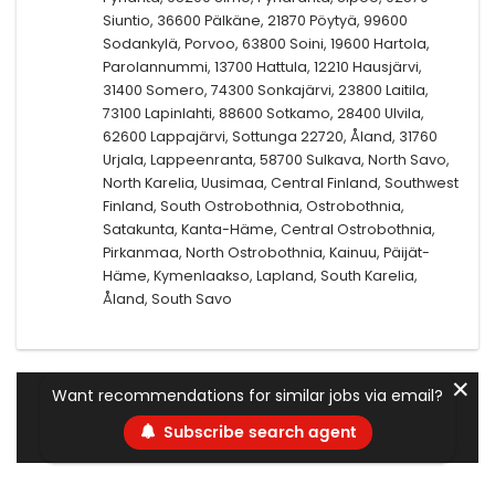
Siuntio, 36600 Pälkäne, 21870 Pöytyä, 99600
Sodankylä, Porvoo, 63800 Soini, 19600 Hartola,
Parolannummi, 13700 Hattula, 12210 Hausjärvi,
31400 Somero, 74300 Sonkajärvi, 23800 Laitila,
73100 Lapinlahti, 88600 Sotkamo, 28400 Ulvila,
62600 Lappajärvi, Sottunga 22720, Åland, 31760
Urjala, Lappeenranta, 58700 Sulkava, North Savo,
North Karelia, Uusimaa, Central Finland, Southwest
Finland, South Ostrobothnia, Ostrobothnia,
Satakunta, Kanta-Häme, Central Ostrobothnia,
Pirkanmaa, North Ostrobothnia, Kainuu, Päijät-
Häme, Kymenlaakso, Lapland, South Karelia,
Åland, South Savo
✕
Want recommendations for similar jobs via email?
Subscribe search agent