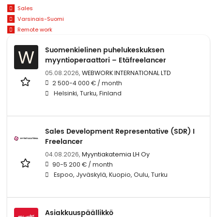
Sales
Varsinais-Suomi
Remote work
Suomenkielinen puhelukeskuksen
W
myyntioperaattori – Etäfreelancer
05.08.2026,
WEBWORK INTERNATIONAL LTD
2 500-4 000 € / month
Helsinki, Turku, Finland
Sales Development Representative (SDR) I
Freelancer
04.08.2026,
Myyntiakatemia LH Oy
90-5 200 € / month
Espoo, Jyväskylä, Kuopio, Oulu, Turku
Asiakkuuspäällikkö