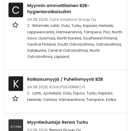
Myynnin ammattilainen B2B-
C
hygieniaratkaisuihin
04.08.2026,
Core Solutions Group Oy
Riihimäki, Lahti, Oulu, Turku, Kajaani, Helsinki,
Lappeenranta, Hämeenlinna, Tampere, Pori, North
Savo, Uusimaa, North Karelia, Southwest Finland,
Central Finland, South Ostrobothnia, Ostrobothnia,
Satakunta, Central Ostrobothnia, North
Ostrobothnia, Lapland
Ratkaisumyyjä / Puhelinmyynti B2B
K
04.08.2026,
KOULUTUSVERKKO.FI
Lahti, Jyväskylä, Oulu, Espoo, Turku, Kajaani,
Helsinki, Vantaa, Hämeenlinna, Tampere, Kotka
Myyntiedustaja Renoa Turku
03.08.2026,
Renoa Group Oy