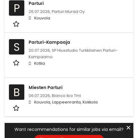
Parturi
P
26.07.2026,
Parturi Murad Oy
Kouvola
Parturi-Kampaaja
S
20.07.2026,
SP Hiusstudio Turkkilainen Parturi-
Kampaamo
Kotka
Miesten Parturi
B
06.07.2026,
Blanco lbo Tmi
Kouvola, Lappeenranta, Kokkola
✕
Want recommendations for similar jobs via email?