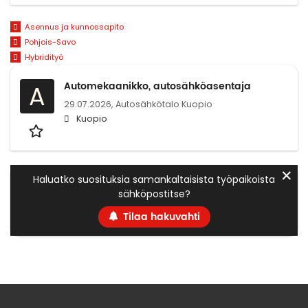
Asennus ja kunnossapito
Pohjois-Savo
Hybridityö
Automekaanikko, autosähköasentaja
A
29.07.2026,
Autosähkötalo Kuopio
Kuopio
✕
Haluatko suosituksia samankaltaisista työpaikoista
sähköpostitse?
Tilaa hakuvahti