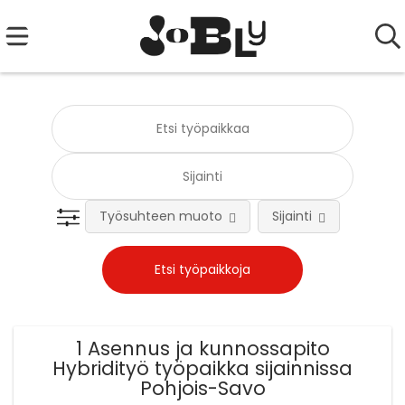
Työsuhteen muoto
Sijainti
Tehtä
1 Asennus ja kunnossapito
Hybridityö työpaikka sijainnissa
Pohjois-Savo