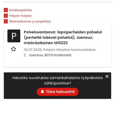
Asiakaspalvelu
Pohjois-Karjala
Määräaikainen ja projektityö
Palveluvastaava: lapsiperheiden palvelut
P
(perheitä tukevat palvelut), Joensuu;
määräaikainen id10223
30.07.2026,
Pohjois-Karjalan hyvinvointialue
Joensuu, 80710 Kontiolahti
✕
Haluatko suosituksia samankaltaisista työpaikoista
sähköpostitse?
Tilaa hakuvahti