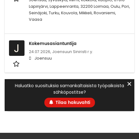
Lapinjärvi, Lappeenranta, 32200 Loimaa, Oulu, Pori,
Seinäjoki, Turku, Kouvola, Mikkeli, Rovaniemi,
Vaasa
Kokemusasiantuntija
J
24.07.2026,
Joensuun Siniristi r.y.
Joensuu
✕
Haluatko suosituksia samankaltaisista työpaikoista
sähköpostitse?
Tilaa hakuvahti