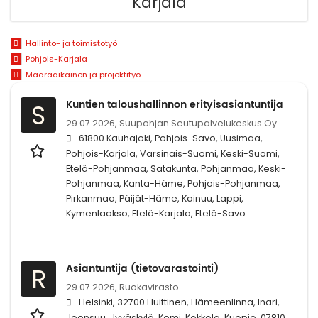
Karjala
Hallinto- ja toimistotyö
Pohjois-Karjala
Määräaikainen ja projektityö
Kuntien taloushallinnon erityisasiantuntija
S
29.07.2026,
Suupohjan Seutupalvelukeskus Oy
61800 Kauhajoki, Pohjois-Savo, Uusimaa,
Pohjois-Karjala, Varsinais-Suomi, Keski-Suomi,
Etelä-Pohjanmaa, Satakunta, Pohjanmaa, Keski-
Pohjanmaa, Kanta-Häme, Pohjois-Pohjanmaa,
Pirkanmaa, Päijät-Häme, Kainuu, Lappi,
Kymenlaakso, Etelä-Karjala, Etelä-Savo
Asiantuntija (tietovarastointi)
R
29.07.2026,
Ruokavirasto
Helsinki, 32700 Huittinen, Hämeenlinna, Inari,
Joensuu, Jyväskylä, Kemi, Kokkola, Kuopio, 07810