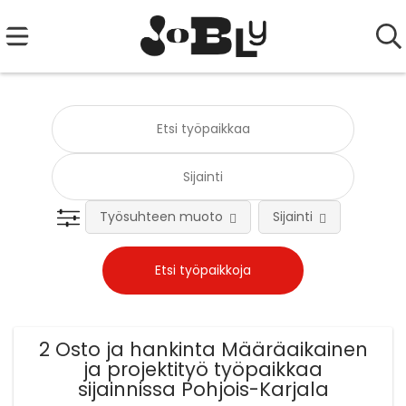
Työsuhteen muoto
Sijainti
Tehtä
2 Osto ja hankinta Määräaikainen
ja projektityö työpaikkaa
sijainnissa Pohjois-Karjala