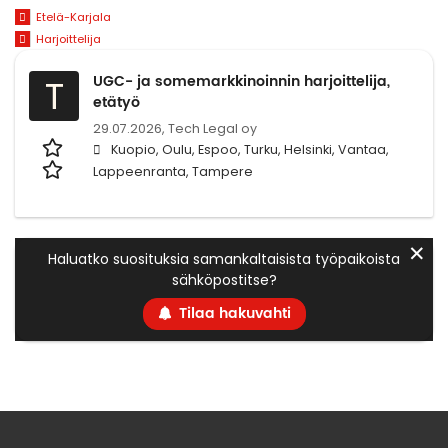
Etelä-Karjala
Harjoittelija
UGC- ja somemarkkinoinnin harjoittelija,
T
etätyö
29.07.2026,
Tech Legal oy
Kuopio, Oulu, Espoo, Turku, Helsinki, Vantaa,
Lappeenranta, Tampere
✕
Haluatko suosituksia samankaltaisista työpaikoista
sähköpostitse?
Tilaa hakuvahti