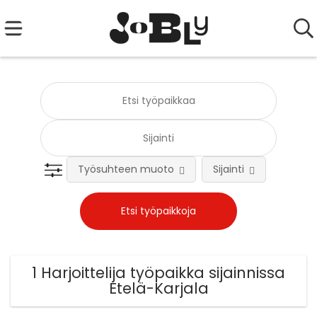
Työsuhteen muoto
Sijainti
Tehtä
1 Harjoittelija työpaikka sijainnissa
Etelä-Karjala