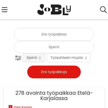
Sijainti
Työsuhteen muoto
Tehtä
278 avointa työpaikkaa Etelä-
Karjalassa
Etelä-Karjala