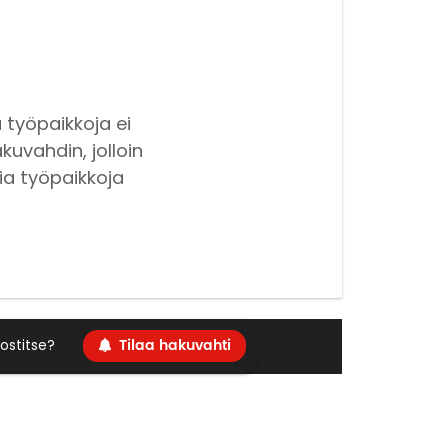
 työpaikkoja ei
kuvahdin, jolloin
ia työpaikkoja
Tilaa hakuvahti
ostitse?