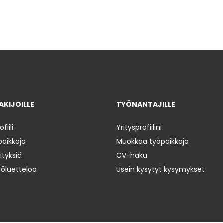
KIJOILLE
TYÖNANTAJILLE
iili
Yritysprofiilini
paikkoja
Muokkaa työpaikkoja
ityksiä
CV-haku
yöluetteloa
Usein kysytyt kysymykset