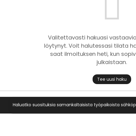
Valitettavasti hakuasi vastaavia
löytynyt. Voit halutessasi tilata ha
saat ilmoituksen heti, kun sopiv
julkaistaan.
Tee uusi haku
Haluatko suosituksia samankaltaisista työpaikoista sähköp