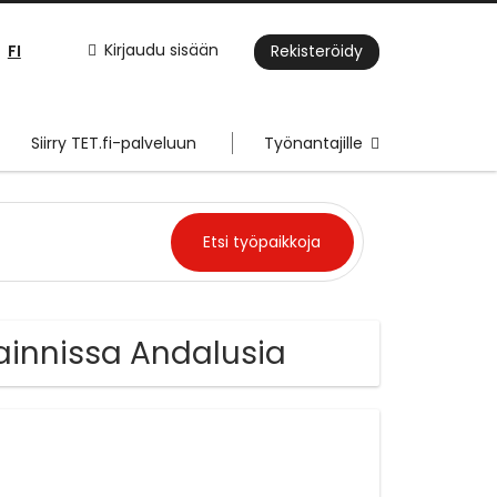
FI
Kirjaudu sisään
Rekisteröidy
Siirry TET.fi-palveluun
Työnantajille
jainnissa Andalusia