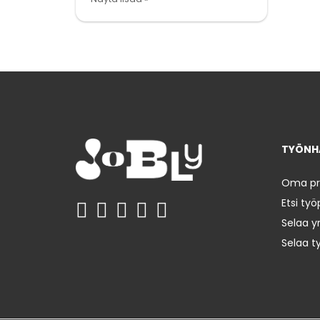
TYÖNHA
Oma prof
Etsi työ
Selaa yr
Selaa t