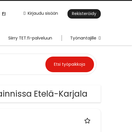
FI
Kirjaudu sisään
Rekisteröidy
Siirry TET.fi-palveluun
Työnantajille
ainnissa Etelä-Karjala