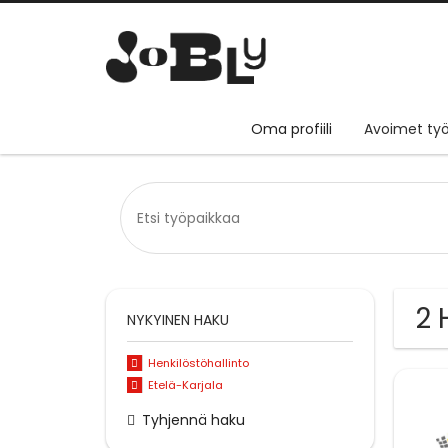
Oma profiili
Avoimet työ
2 
NYKYINEN HAKU
Henkilöstöhallinto
Etelä-Karjala
Tyhjennä haku