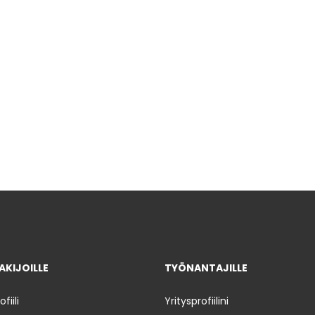
KIJOILLE
TYÖNANTAJILLE
iili
Yritysprofiilini