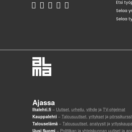
Etsi työ
Selaa yr
Selaa t