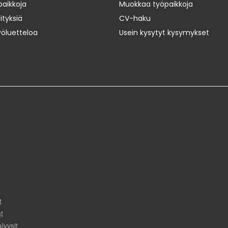
paikkoja
Muokkaa työpaikkoja
ityksiä
CV-haku
yöluetteloa
Usein kysytyt kysymykset