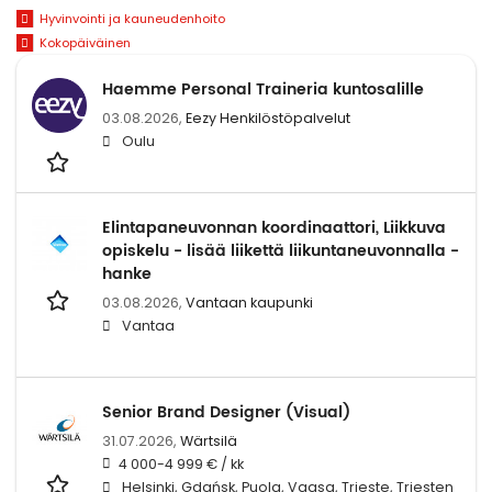
Hyvinvointi ja kauneudenhoito
Kokopäiväinen
Haemme Personal Traineria kuntosalille
03.08.2026,
Eezy Henkilöstöpalvelut
Oulu
Elintapaneuvonnan koordinaattori, Liikkuva
opiskelu - lisää liikettä liikuntaneuvonnalla -
hanke
03.08.2026,
Vantaan kaupunki
Vantaa
Senior Brand Designer (Visual)
31.07.2026,
Wärtsilä
4 000-4 999 € / kk
Helsinki, Gdańsk, Puola, Vaasa, Trieste, Triesten